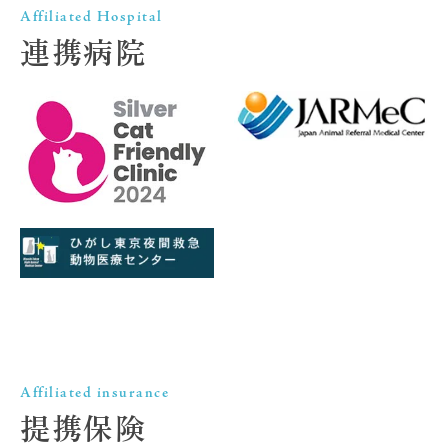
Affiliated Hospital
連携病院
Affiliated insurance
提携保険