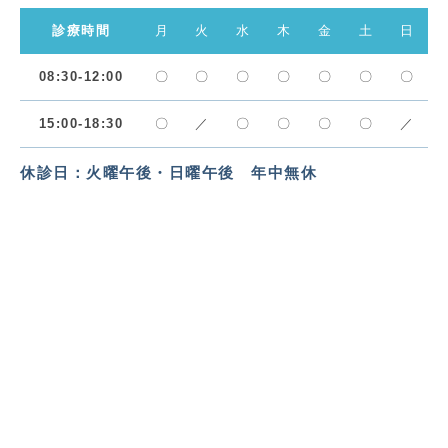
診療時間
月
火
水
木
金
土
日
08:30-12:00
〇
〇
〇
〇
〇
〇
〇
15:00-18:30
〇
／
〇
〇
〇
〇
／
休診日：火曜午後・日曜午後 年中無休