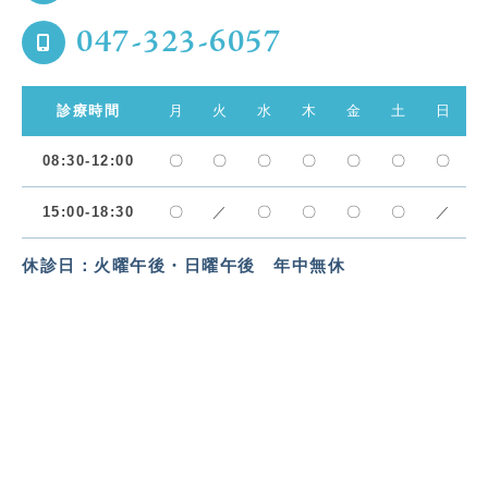
047-323-6057
診療時間
月
火
水
木
金
土
日
08:30-12:00
〇
〇
〇
〇
〇
〇
〇
15:00-18:30
〇
／
〇
〇
〇
〇
／
休診日：火曜午後・日曜午後 年中無休