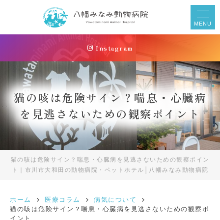
MENU
Instagram
猫の咳は危険サイン？喘息・心臓病
を見逃さないための観察ポイント
猫の咳は危険サイン？喘息・心臓病を見逃さないための観察ポイン
ト｜市川市大和田の動物病院・ペットホテル│八幡みなみ動物病院
ホーム
医療コラム
病気について
猫の咳は危険サイン？喘息・心臓病を見逃さないための観察ポ
イント