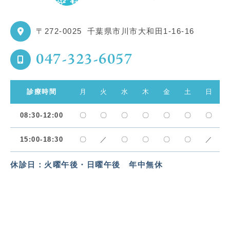
〒272-0025
千葉県市川市大和田1-16-16
047-323-6057
診療時間
月
火
水
木
金
土
日
08:30-12:00
〇
〇
〇
〇
〇
〇
〇
15:00-18:30
〇
／
〇
〇
〇
〇
／
休診日：火曜午後・日曜午後 年中無休