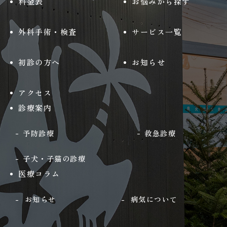
料金表
お悩みから探す
外科手術・検査
サービス一覧
初診の方へ
お知らせ
アクセス
診療案内
予防診療
救急診療
子犬・子猫の診療
医療コラム
お知らせ
病気について