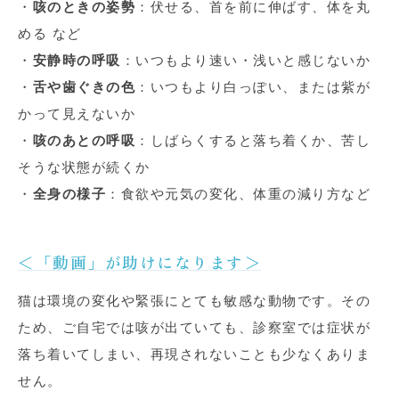
・
咳のときの姿勢
：伏せる、首を前に伸ばす、体を丸
める など
・
安静時の呼吸
：いつもより速い・浅いと感じないか
・
舌や歯ぐきの色
：いつもより白っぽい、または紫が
かって見えないか
・
咳のあとの呼吸
：しばらくすると落ち着くか、苦し
そうな状態が続くか
・
全身の様子
：食欲や元気の変化、体重の減り方など
＜「動画」が助けになります＞
猫は環境の変化や緊張にとても敏感な動物です。その
ため、ご自宅では咳が出ていても、診察室では症状が
落ち着いてしまい、再現されないことも少なくありま
せん。