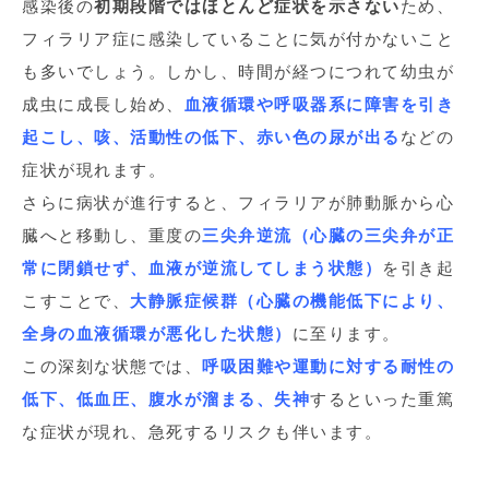
感染後の
初期段階ではほとんど症状を示さない
ため、
フィラリア症に感染して
いることに気が付かないこと
も多いでしょう。しかし、時間が経つにつれて幼虫が
成虫に成長し始め、
血液循環や呼吸器系に障害を引き
起こし、咳、活動性の低下、赤い色の尿が出る
などの
症状が現れます。
さらに病状が進行すると、フィラリアが肺動脈から心
臓へと移動し、重度の
三尖弁逆流（心臓の三尖弁が正
常に閉鎖せず、血液が逆流してしまう状態）
を引き起
こすことで、
大静脈症候群（心臓の機能低下により、
全身の血液循環が悪化した状態）
に至ります。
この深刻な状態では、
呼吸困難や運動に対する耐性の
低下、低血圧、腹水が溜まる、失神
するといった重篤
な症状が現れ、急死するリスクも伴います。