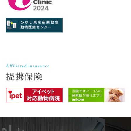
Affiliated insurance
提携保険