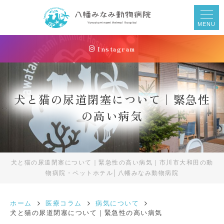
MENU
Instagram
犬と猫の尿道閉塞について｜緊急性
の高い病気
犬と猫の尿道閉塞について｜緊急性の高い病気｜市川市大和田の動
物病院・ペットホテル│八幡みなみ動物病院
ホーム
医療コラム
病気について
犬と猫の尿道閉塞について｜緊急性の高い病気