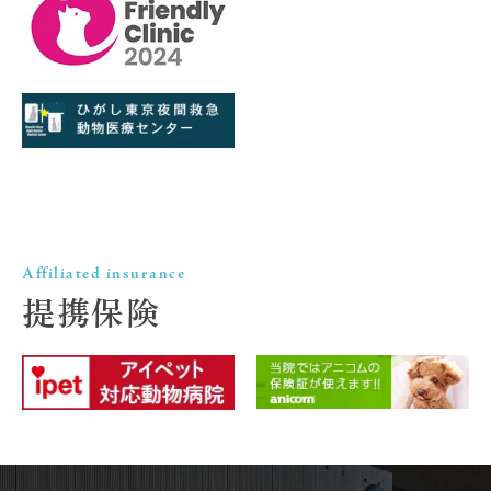
Affiliated insurance
提携保険