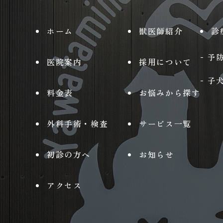
ホーム
獣医師紹介
診
予
医院案内
採用について
子
料金表
お悩みから探す
外科手術・検査
サービス一覧
初診の方へ
お知らせ
アクセス