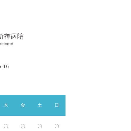
-16
木
金
土
日
〇
〇
〇
〇