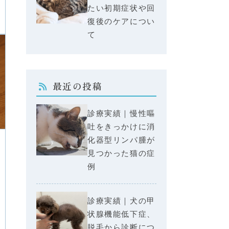
たい初期症状や回
復後のケアについ
て
最近の投稿
診療実績｜慢性嘔
吐をきっかけに消
化器型リンパ腫が
見つかった猫の症
例
診療実績｜犬の甲
状腺機能低下症、
脱毛から診断につ