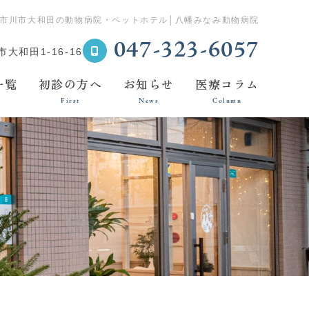
2｜市川市大和田の動物病院・ペットホテル│八幡みなみ動物病院
047-323-6057
大和田1-16-16
一覧
初診の方へ
お知らせ
医療コラム
First
News
Column