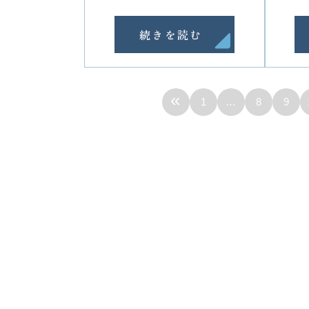
続きを読む
«
1
…
8
9