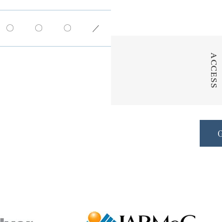
〇
〇
〇
／
ACCESS