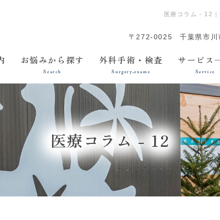
医療コラム - 1
〒272-0025
千葉県市川市
内
お悩みから探す
外科手術・検査
サービス
Search
Surgery,exams
Service
医療コラム - 12