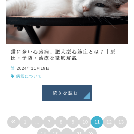
猫に多い心臓病、肥大型心筋症とは？｜原
因・予防・治療を徹底解説
2024年11月19日
病気について
続きを読む
«
1
…
7
8
9
10
11
12
13
»
14
15
…
21