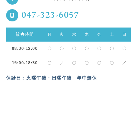
047-323-6057
診療時間
月
火
水
木
金
土
日
08:30-12:00
〇
〇
〇
〇
〇
〇
〇
15:00-18:30
〇
／
〇
〇
〇
〇
／
休診日：火曜午後・日曜午後 年中無休