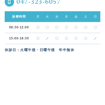
047-323-6057
診療時間
月
火
水
木
金
土
日
08:30-12:00
〇
〇
〇
〇
〇
〇
〇
15:00-18:30
〇
／
〇
〇
〇
〇
／
休診日：火曜午後・日曜午後 年中無休