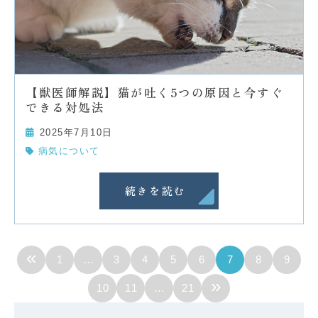
【獣医師解説】猫が吐く5つの原因と今すぐ
できる対処法
2025年7月10日
病気について
続きを読む
«
1
…
3
4
5
6
7
8
9
»
10
11
…
21